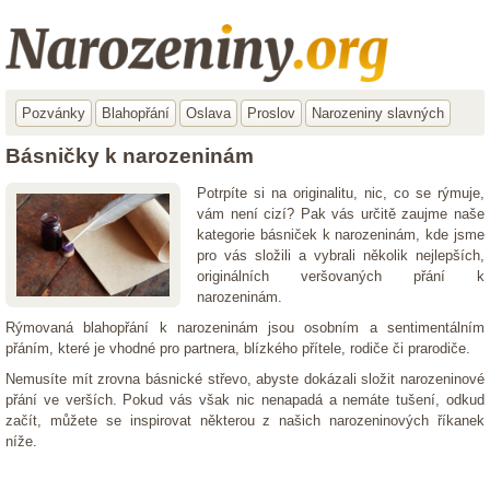
Pozvánky
Blahopřání
Oslava
Proslov
Narozeniny slavných
Básničky k narozeninám
Potrpíte si na originalitu, nic, co se rýmuje,
vám není cizí? Pak vás určitě zaujme naše
kategorie básniček k narozeninám, kde jsme
pro vás složili a vybrali několik nejlepších,
originálních veršovaných přání k
narozeninám.
Rýmovaná blahopřání k narozeninám jsou osobním a sentimentálním
přáním, které je vhodné pro partnera, blízkého přítele, rodiče či prarodiče.
Nemusíte mít zrovna básnické střevo, abyste dokázali složit narozeninové
přání ve verších. Pokud vás však nic nenapadá a nemáte tušení, odkud
začít, můžete se inspirovat některou z našich narozeninových říkanek
níže.