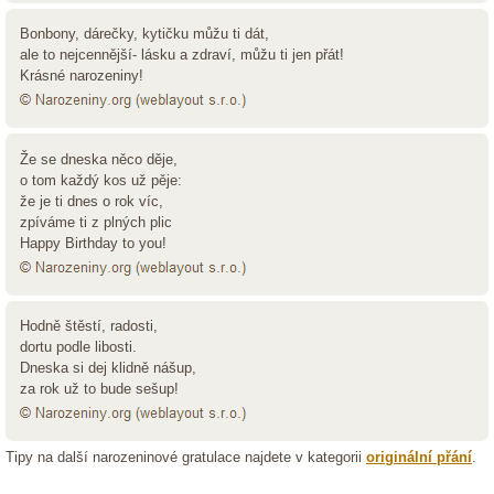
Bonbony, dárečky, kytičku můžu ti dát,
ale to nejcennější- lásku a zdraví, můžu ti jen přát!
Krásné narozeniny!
Že se dneska něco děje,
o tom každý kos už pěje:
že je ti dnes o rok víc,
zpíváme ti z plných plic
Happy Birthday to you!
Hodně štěstí, radosti,
dortu podle libosti.
Dneska si dej klidně nášup,
za rok už to bude sešup!
Tipy na další narozeninové gratulace najdete v kategorii
originální přání
.