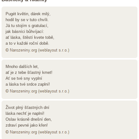
Pugét květin, dárek milý,
hodil by se v tuto chvíli.
Já tu stojím s gratulací,
jak básníci bůhvíjací:
ať láska, štěstí kvete tobě,
a to v každé roční době.
Mnoho dalších let,
ať je z tebe šťastný kmet!
Ať se tvé sny vyplní
a láska tvé srdce zaplní!
Život plný šťastných dní
láska nechť je naplní!
Oslav krásně dnešní den,
zdraví pevné jako křen!