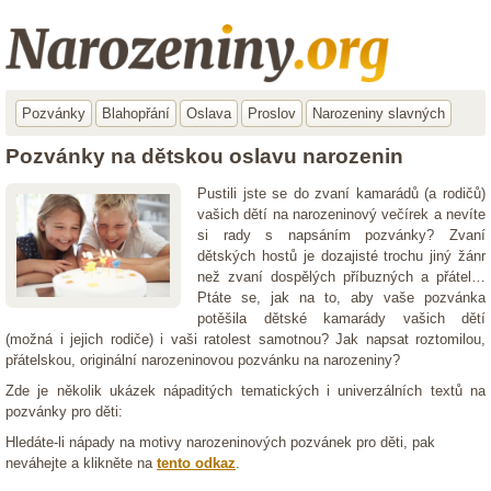
Pozvánky
Blahopřání
Oslava
Proslov
Narozeniny slavných
Pozvánky na dětskou oslavu narozenin
Pustili jste se do zvaní kamarádů (a rodičů)
vašich dětí na narozeninový večírek a nevíte
si rady s napsáním pozvánky? Zvaní
dětských hostů je dozajisté trochu jiný žánr
než zvaní dospělých příbuzných a přátel…
Ptáte se, jak na to, aby vaše pozvánka
potěšila dětské kamarády vašich dětí
(možná i jejich rodiče) i vaši ratolest samotnou? Jak napsat roztomilou,
přátelskou, originální narozeninovou pozvánku na narozeniny?
Zde je několik ukázek nápaditých tematických i univerzálních textů na
pozvánky pro děti:
Hledáte-li nápady na motivy narozeninových pozvánek pro děti, pak
neváhejte a klikněte na
tento odkaz
.