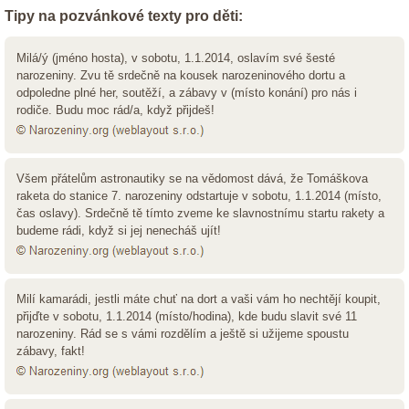
Tipy na pozvánkové texty pro děti:
Milá/ý (jméno hosta), v sobotu, 1.1.2014, oslavím své šesté
narozeniny. Zvu tě srdečně na kousek narozeninového dortu a
odpoledne plné her, soutěží, a zábavy v (místo konání) pro nás i
rodiče. Budu moc rád/a, když přijdeš!
Všem přátelům astronautiky se na vědomost dává, že Tomáškova
raketa do stanice 7. narozeniny odstartuje v sobotu, 1.1.2014 (místo,
čas oslavy). Srdečně tě tímto zveme ke slavnostnímu startu rakety a
budeme rádi, když si jej nenecháš ujít!
Milí kamarádi, jestli máte chuť na dort a vaši vám ho nechtějí koupit,
přijďte v sobotu, 1.1.2014 (místo/hodina), kde budu slavit své 11
narozeniny. Rád se s vámi rozdělím a ještě si užijeme spoustu
zábavy, fakt!