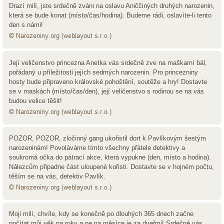
Drazí milí, jste srdečně zváni na oslavu Aniččiných druhých narozenin,
která se bude konat (místo/čas/hodina). Budeme rádi, oslavíte-li tento
den s námi!
Její veličenstvo princezna Anetka vás srdečně zve na maškarní bál,
pořádaný u příležitosti jejích sedmých narozenin. Pro princezniny
hosty bude připraveno královské pohoštění, soutěže a hry! Dostavte
se v maskách (místo/čas/den), její veličenstvo s rodinou se na vás
budou velice těšit!
POZOR, POZOR, zločinný gang ukořistil dort k Pavlíkovým šestým
narozeninám! Povoláváme tímto všechny přátele detektivy a
soukromá očka do pátrací akce, která vypukne (den, místo a hodina).
Nálezcům připadne část uloupené kořisti. Dostavte se v hojném počtu,
těším se na vás, detektiv Pavlík.
Moji milí, chvíle, kdy se konečně po dlouhých 365 dnech začne
počítat můj věk na roky a ne na měsíce je za dveřmi! Srdečně vás